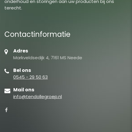
onderhoud en storingen aan uw producten bij ons
terecht.
Contactinformatie
Adres
Markveldsedijk 4, 7161 MS Neede
Bel ons
0545 - 29 50 63
Mail ons
info@tendollegroep.nl