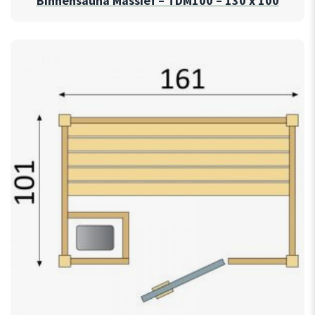
Binnensauna Massief – TDM100 – 130 x 100