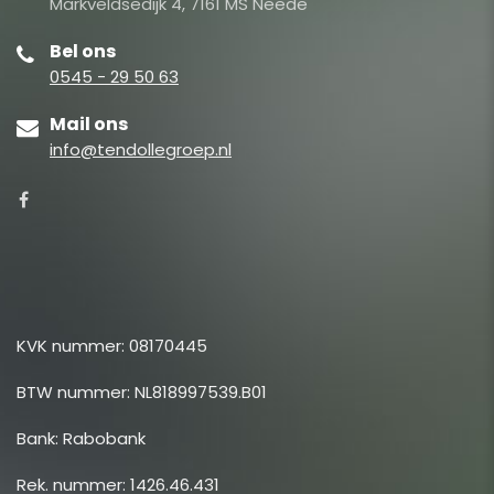
Markveldsedijk 4, 7161 MS Neede
Bel ons
0545 - 29 50 63
Mail ons
info@tendollegroep.nl
KVK nummer: 08170445
BTW nummer: NL818997539.B01
Bank: Rabobank
Rek. nummer: 1426.46.431