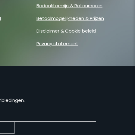
Bedenktermijn & Retourneren
Betaalmogelijkheden & Prijzen
1
Disclaimer & Cookie beleid
Privacy statement
anbiedingen.