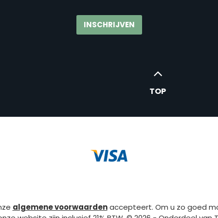
TOP
onze
algemene voorwaarden
accepteert. Om u zo goed moge
 onze website zijn inclusief 21% BTW. © 2026 - Onderdeel van