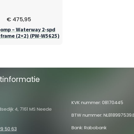
€
475,95
omp – Waterway 2-spd
 frame (2×2) (PW-W5625)
tinformatie
KVK nummer: 08170445
sedijk 4, 7161 MS Neede
BTW nummer: NL818997539.
Bank: Rabobank
29 50 63