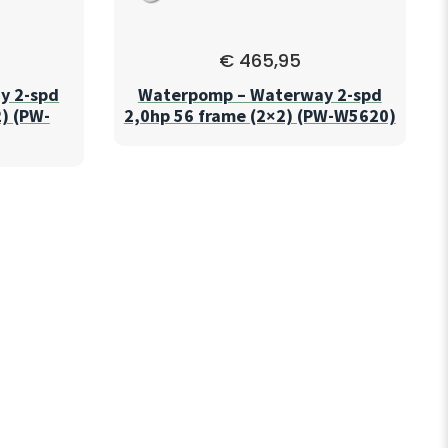
€
465,95
y 2-spd
Waterpomp – Waterway 2-spd
) (PW-
2,0hp 56 frame (2×2) (PW-W5620)