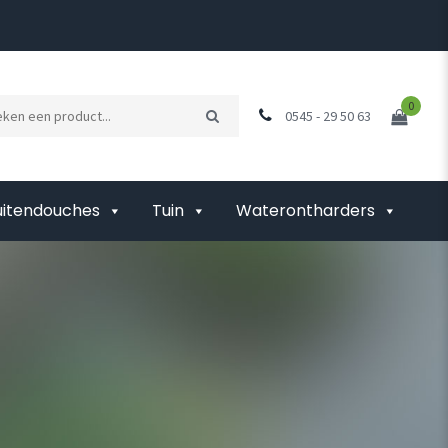
0
0545 - 29 50 63
uitendouches
Tuin
Waterontharders