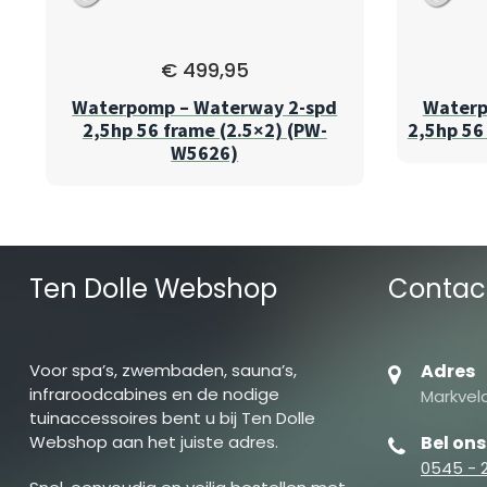
€
499,95
Waterpomp – Waterway 2-spd
Waterp
2,5hp 56 frame (2.5×2) (PW-
2,5hp 56
W5626)
Ten Dolle Webshop
Contac
Voor spa’s, zwembaden, sauna’s,
Adres
infraroodcabines en de nodige
Markveld
tuinaccessoires bent u bij Ten Dolle
Webshop aan het juiste adres.
Bel ons
0545 - 