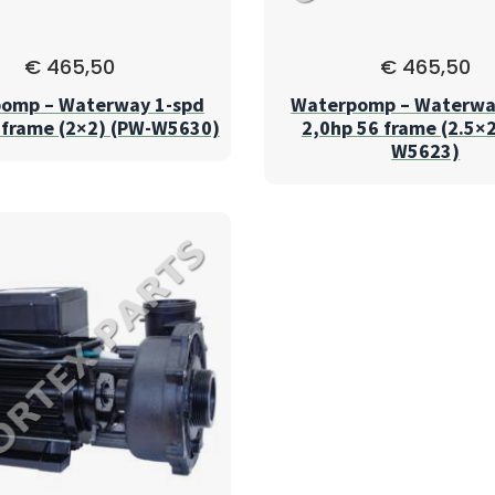
€
465,50
€
465,50
omp – Waterway 1-spd
Waterpomp – Waterwa
 frame (2×2) (PW-W5630)
2,0hp 56 frame (2.5×2
W5623)