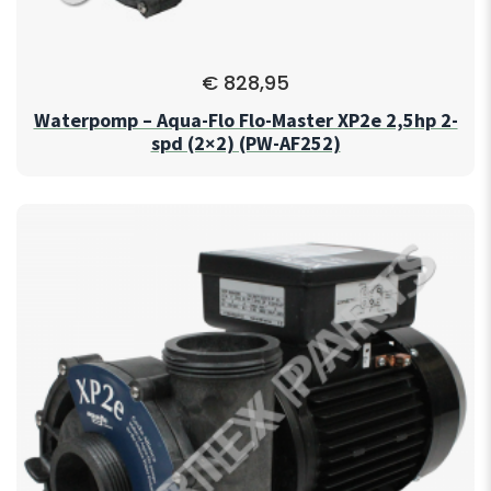
€
828,95
Waterpomp – Aqua-Flo Flo-Master XP2e 2,5hp 2-
spd (2×2) (PW-AF252)