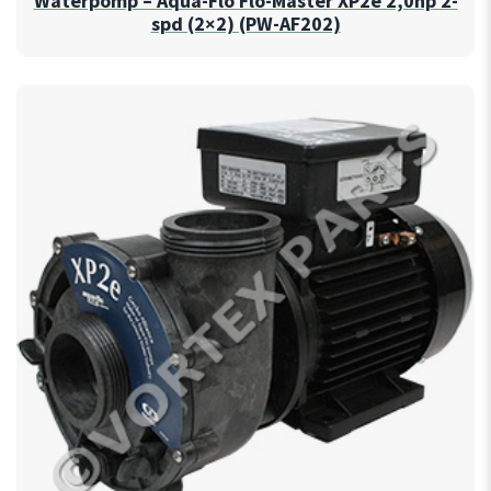
Waterpomp – Aqua-Flo Flo-Master XP2e 2,0hp 2-
spd (2×2) (PW-AF202)