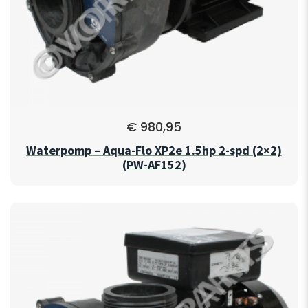
€
980,95
Waterpomp – Aqua-Flo XP2e 1.5hp 2-spd (2×2)
(PW-AF152)