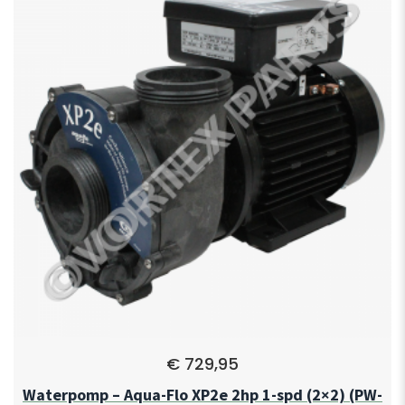
€
729,95
Waterpomp – Aqua-Flo XP2e 2hp 1-spd (2×2) (PW-