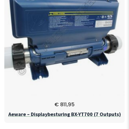
€
811,95
Aeware – Displaybesturing BX-YT700 (7 Outputs)