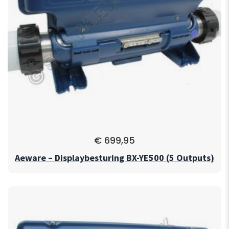
€
699,95
Aeware – Displaybesturing BX-YE500 (5 Outputs)