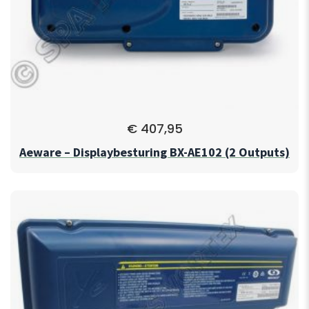
€
407,95
Aeware – Displaybesturing BX-AE102 (2 Outputs)