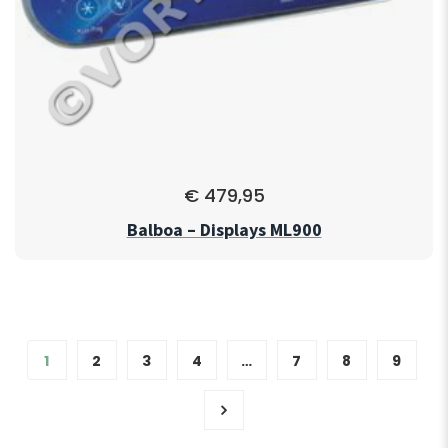
€
479,95
Balboa – Displays ML900
1
2
3
4
…
7
8
9