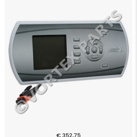
€
352,75