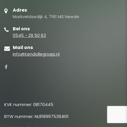
Adres
Markveldsedijk 4, 7161 MS Neede
Bel ons
0545 - 29 50 63
Mail ons
info@tendollegroep.nl
KVK nummer: 08170445
BTW nummer: NL818997539.B01