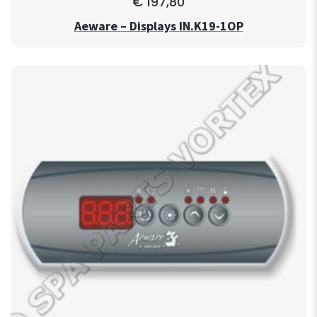
€
197,80
Aeware – Displays IN.K19-1OP