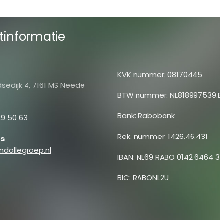
tinformatie
KVK nummer: 08170445
sedijk 4, 7161 MS Neede
BTW nummer: NL818997539.
Bank: Rabobank
29 50 63
Rek. nummer: 1426.46.431
ns
ndollegroep.nl
IBAN: NL69 RABO 0142 6464 3
BIC: RABONL2U