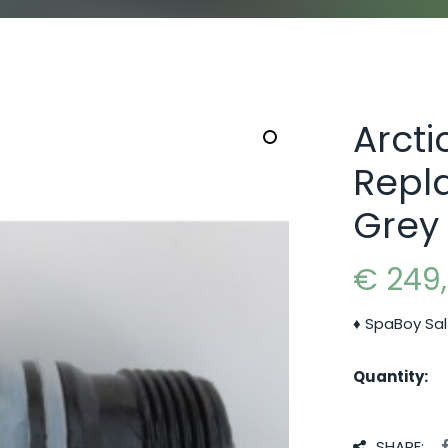
Arcti
Repl
Grey 
€
249
♦ SpaBoy Sal
Quantity:
SHARE: