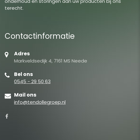
onderhoud en storingen aan uw producten bij ons
terecht.
Contactinformatie
Adres
Markveldsedijk 4, 7161 MS Neede
Bel ons
0545 - 29 50 63
Mail ons
info@tendollegroep.nl