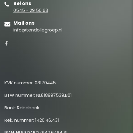
Bel ons
0545 - 29 50 63
Mail ons
info@tendollegroep.nl
KVK nummer: 08170445
BTW nummer: NL818997539.B01
Bank: Rabobank
Rek. nummer: 1426.46.431
IBAN: NL69 RABO 0142 6464 31